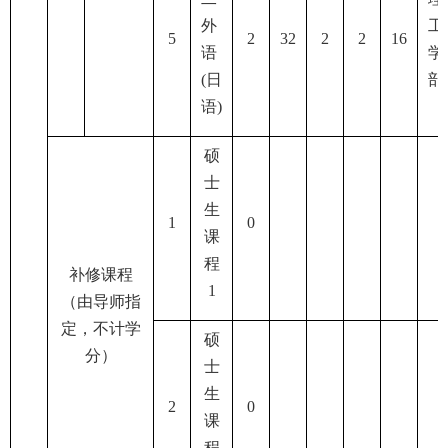
外
工
5
2
32
2
2
16
语
学
(
日
部
语
)
硕
士
生
1
0
课
程
补修课程
1
（由导师指
定，不计学
硕
分）
士
生
2
0
课
程