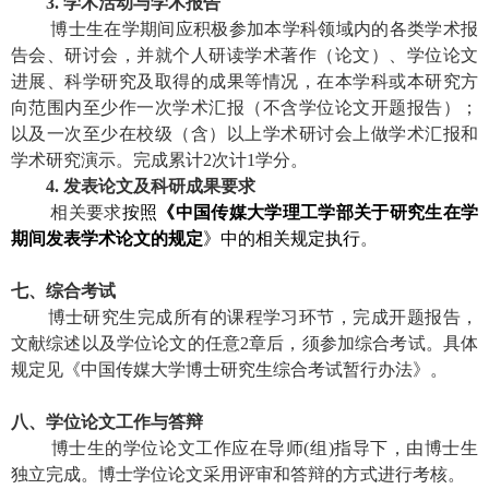
3.
学术活动与学术报告
博士生在学期间应积极参加本学科领域内的各类学术报
告会、研讨会，并就个人研读学术著作（论文）、学位论文
进展、科学研究及取得的成果等情况，在本学科或本研究方
向范围内至少作一次学术汇报（不含
学位论文开题报告
）；
以及一次至少在校级（含）以上学术研讨会上做学术汇报和
学术研究演示。完成累计
2
次计
1
学分。
4.
发表论文及科研成果要求
相关要求
按照
《中国传媒大学理工学部关于研究生在学
期间发表学术论文的规定
》中的相关规定执行
。
七、综合考试
博士研究生完成所有的课程学习环节，完成开题报告，
文献综述以及学位论文的任意
2
章后，须参加综合考试。具体
规定见《中国传媒大学博士研究生综合考试暂行办法》。
八、学位论文工作与答辩
博士生的学位论文工作应在导师
(
组
)
指导下，由博士生
独立完成。博士学位论文采用评审和答辩的方式进行考核。