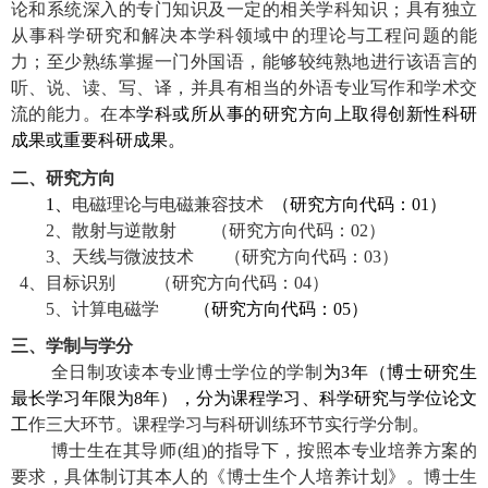
论和系统深入的专门知识及一定的相关学科知识
；
具有独立
从事科学研究和解决本学科领域中的理论与工程问题的能
力；
至少熟练掌握一门外国语，能够较纯熟地进行该语言的
听、说、读、写、译，并具有相当的外语专业写作和学术交
流的能力。在本
学科或所从事的研究方向上取得创新性科研
成果或重要科研成果
。
二、研究方向
1
、
电磁理论与电磁兼容技术
（研究方向代码：
01
）
2
、散射与逆散射
（研究方向代码：
02
）
3
、天线与微波技术
（研究方向代码：
03
）
4
、目标识别
（研究方向代码：
04
）
5
、计算电磁学
（研究方向代码：
05
）
三、学制与学分
全日制攻读本专业博士学位的学制
为
3
年（博士研究生
最长学习年限为
8
年），分为课程学习、科学研究与学位论文
工
作三大环节。课程学习与科研训练环节实行学分制。
博士生在其导师
(
组
)
的指导下，按照本专业培养方案的
要求，具体制订其本人的《博士生个人培养计划》。博士生