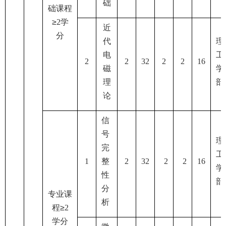
础
础课程
≥
2
学
近
分
代
理
电
工
2
2
32
2
2
16
磁
学
理
部
论
信
号
理
完
工
1
整
2
32
2
2
16
学
性
部
分
专业课
析
程≥
2
学分