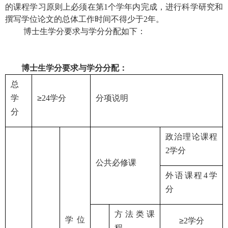
的课程学习原则上必须在第
1
个学年内完成，进行科学研究和
撰写学位论文的总体工作时间不得少于
2
年。
博士生学分要求与学分分配如下：
博士生学分要求与学分分配：
总
学
≥
2
4
学分
分项说明
分
政治理论课程
2
学分
公共必修课
外语课程
4
学
分
方法类课
学位
≥
2
学分
程