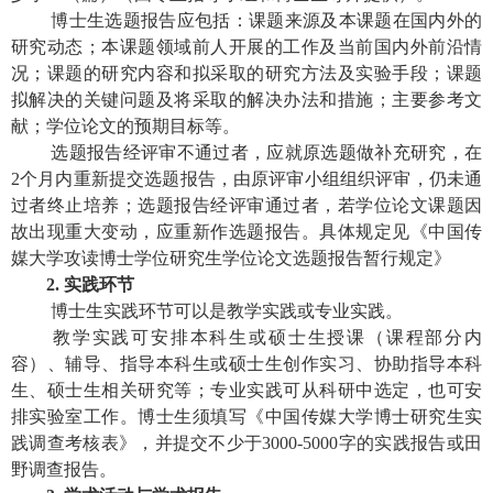
博士生选题报告应包括：课题来源及本课题在国内外的
研究动态；本课题领域前人开展的工作及当前国内外前沿情
况；课题的研究内容和拟采取的研究方法及实验手段；课题
拟解决的关键问题及将采取的解决办法和措施；主要参考文
献；学位论文的预期目标等。
选题报告经评审不通过者，应就原选题做补充研究，在
2
个月内重新提交选题报告，由原评审小组组织评审，仍未通
过者终止培养；选题报告经评审通过者，若学位论文课题因
故出现重大变动，应重新作选题报告。具体规定见《中国传
媒大学攻读博士学位研究生学位论文选题报告暂行规定》
2.
实践环节
博士生实践环节可以是教学实践或专业实践。
教学实践可安排本科生或硕士生授课（课程部分内
容）、辅导、指导本科生或硕士生创作实习、协助指导本科
生、硕士生相关研究等；专业实践可从科研中选定，也可安
排实验室工作。博士生须填写《中国传媒大学博士研究生实
践调查考核表》，并提交不少于
3000-5000
字的实践报告或田
野调查报告。