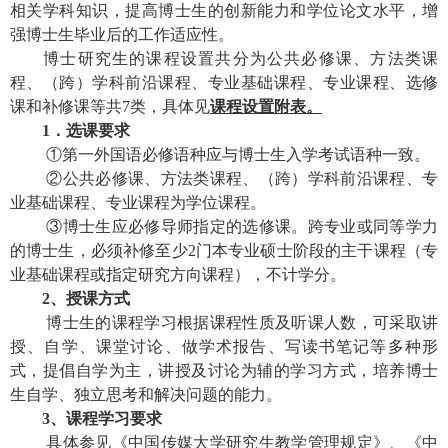
相关学科知识，提高博士生的创新能力和学位论文水平，增
强博士生毕业后的工作适应性。
博士研究生的课程设置共分为公共必修课、
方法类课
程、（跨）学科前沿课程、专业基础课程、专业课程、选修
课和补修课
等共
7
类，具体
见
课程设置附表。
1
．选课要求
①
第一外国语必修语种应与博士生入学考试语种一致。
②
公共必修课、
方法类课程、（跨）学科前沿课程、专
业基础课程、专业课程为学位课程。
③
博士生应必修导师指定的选修课。跨专业或同等学力
的博士生，必须补修至少
2
门本专业硕士阶段的主干课程（专
业基础课程或指定研究方向课程），不计学分。
2
、授课方式
博士生的课程学习根据课程性质及听课人数，可采取讲
授、自学、课堂讨论、做学术报告、写读书笔记等多种形
式，提倡自学为主，讲授及讨论为辅的学习方式，培养博士
生自学、独立思考和解决问题的能力。
3
、课程学习要求
具体参见《
中国传媒大学研究生教学管理规定
》、《中