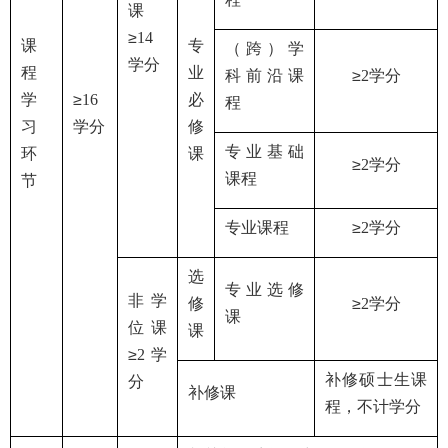
课
≥
14
课
专
（跨）学
学分
程
业
科前沿课
≥
2
学分
学
≥
1
6
必
程
习
学分
修
专业基础
环
课
≥
2
学分
课程
节
专业课程
≥
2
学分
选
专业选修
非学
修
≥
2
学分
课
位课
课
≥
2
学
补修硕士生课
分
补修课
程，不计学分