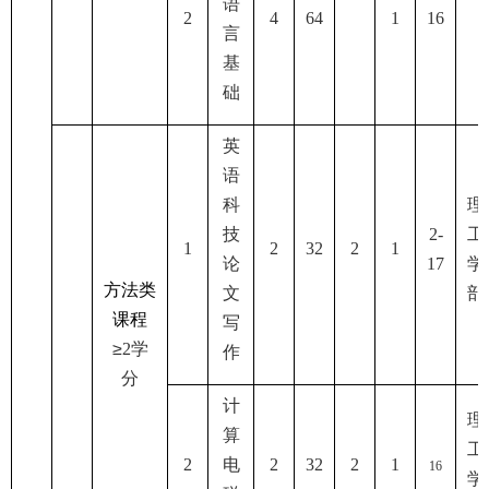
语
2
4
64
1
16
言
基
础
英
语
科
理
技
2-
工
1
2
32
2
1
论
17
学
方法类
文
部
课程
写
≥
2
学
作
分
计
理
算
工
2
电
2
32
2
1
16
学