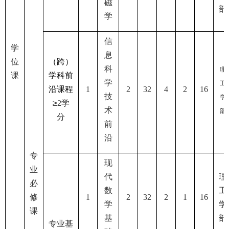
磁
部
学
信
学
息
位
（跨）
科
理
课
学科前
学
工
沿课程
1
2
32
4
2
16
技
学
≥
2
学
术
部
分
前
沿
专
现
业
代
理
必
数
工
修
1
2
32
2
1
16
学
学
课
基
部
专业基