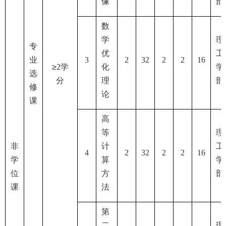
像
部
数
学
理
专
优
工
业
3
2
32
2
2
16
≥
2
学
化
学
选
分
理
部
修
论
课
高
等
理
非
计
工
4
2
32
2
2
16
学
算
学
位
方
部
课
法
第
二
理