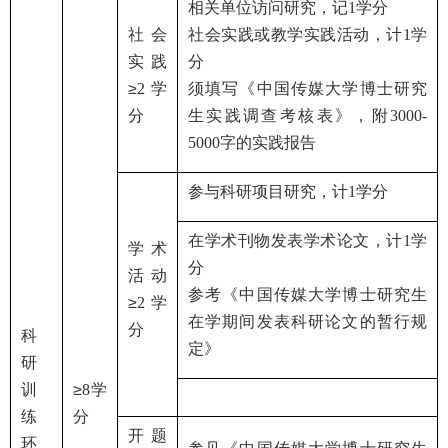
相关单位访问研究，记
1
学分
社会
社会实践或教学实践活动，计
1
学
实践
分
≥
2
学
须填写《
中国传媒大学博士研究
分
生实践调查考核表
》，附
3000-
5000
字的实践报告
参与科研项目研究，计
1
学分
在学术刊物发表学术论文，计
1
学
学术
分
活动
参考《
中国传媒大学博士研究生
≥
2
学
在学期间发表科研论文的暂行规
分
科
定》
研
训
≥
8
学
练
分
开题
环