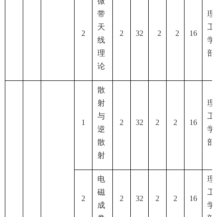
微
带
理
天
工
2
2
32
2
2
16
线
学
理
部
论
散
射
理
与
工
1
2
32
2
2
16
逆
学
散
部
射
电
理
磁
工
2
2
32
2
2
16
成
学