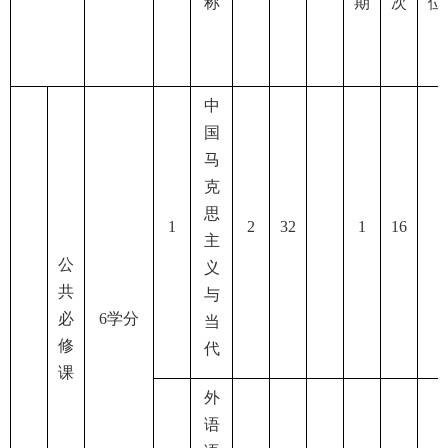
称
期
次
位
中
国
马
克
思
1
2
32
1
16
主
公
义
共
与
必
6
学分
当
修
代
课
外
语