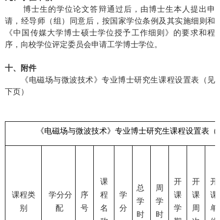
博士生的学位论文答辩通过后，由博士生本人提出申
请，经导师（组）同意后，按国家学位条例及其实施细则和
《中国传媒大学博士硕士学位授予工作细则》的要求和程
序，向校学位评定委员会申请工学博士学位。
十、附件
《电磁场与微波技术》
专业博士研究生课程设置表（见
下页）
《电磁场与微波技术》专业博士研究生课程设置表（
课
开
开
开
总
周
课程类
学分分
序
程
学
课
课
课
学
学
别
配
号
名
分
学
周
单
时
时