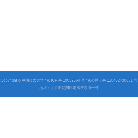
Copyright © 中国传媒大学
/ 京 ICP 备 10039564 号
/ 京公网安备 110402430031 号
地址：北京市朝阳区定福庄东街一号