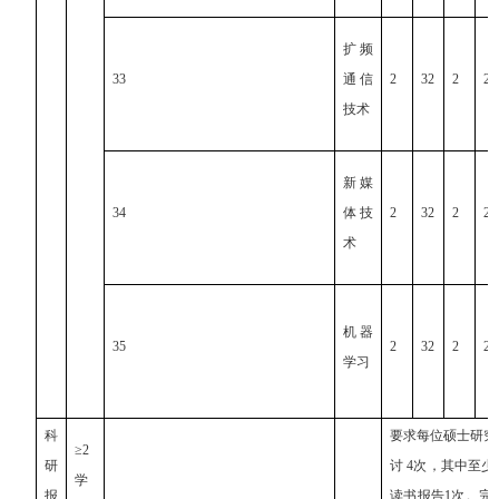
扩频
33
通信
2
32
2
2
技术
新媒
34
体技
2
32
2
2
术
机器
35
2
32
2
2
学习
科
要求每位硕士研究
≥2
研
讨
4
次，其中至少
学
报
读书报告
1
次。完