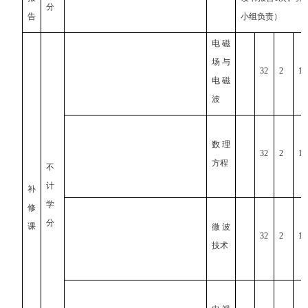
分
告
小组负责）
电磁
场与
32
2
1
电磁
波
数理
32
2
1
方程
不
计
补
学
修
分
课
微波
32
2
1
技术