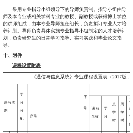
采用专业指导小组领导下的导师负责制。指导小组由导
师及本专业或相关学科专业的教授、副教授或获得博士学位
的讲师组成，由本专业导师担任组长，负责拟订专业人才培
养计划。
导师负责具体实施专业指导小组制定的人才培养计
划，负责研究生的日常学习指导、实习实践和毕业论文指
导。
十、附件
课程设置附表
《通信与信息系统》专业课程设置表（
2017
版，
学
序
开
课程类
分
总
周
号
课程
学
课
别
分
学
学
序号
名称
分
学
配
时
时
期