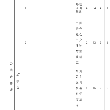
外语
1
语言
4
64
4
1
基础
中国
特色
社会
主义
2
2
32
2
1
理论
与实
践研
究
公
共
马克
≥7
必
思主
学
义与
修
分
3
社会
1
16
2
2
课
科学
方法
论