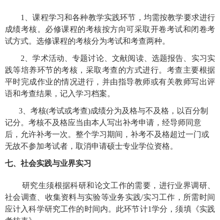
1
、
课程学习和各种教学实践环节，均需按教学要求进行
成绩考核。必修课程的考核按方向可采取开卷考试和闭卷考
试方式。选修课程的考核分为考试和考查两种。
2
、学术活动、专题讨论、文献阅读、选题报告、实习实
践等培养环节的考核，采取考查的方式进行。考查主要根据
平时完成作业的情况进行，并由指导教师或有关教师写出评
语和考查结果，记入学习档案。
3
、考核
(
考试或考查
)
成绩分为及格与不及格，以百分制
记分。考核不及格应当由本人写出补考申请，经导师同意
后，允许补考一次。整个学习期间，补考不及格超过一门或
无故不参加考试者，取消申请硕士专业学位资格。
七、社会实践与业界实习
研究生须根据科研和论文工作的需要，进行业界调研、
社会调查、收集资料与实验等业务实践
/
实习工作，所需时间
应计入科学研究工作的时间内。此环节计
1
学分，须填
《实践