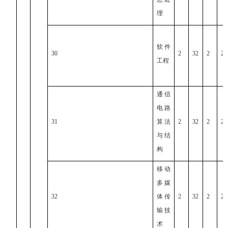
理
软件
30
2
32
2
2
工程
通信
电路
31
算法
2
32
2
2
与结
构
移动
多媒
32
体传
2
32
2
2
输技
术