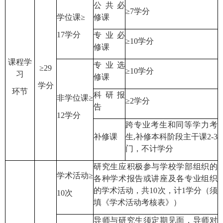
公共必
≥7
学分
学位课
≥
修课
17
学分
专业必
≥10
学分
修课
课程学
专业选
≥29
≥10
学分
习
修课
学分
环节
科研报
非学位课
≥
≥2
学分
告
12
学分
跨专业考生和同等学力考
补修课
生
,
补修本科阶段主干课
2-3
门，不计学分
研究生应积极参与学校学部组织的
学术活动
≥
各种学术报告或讲座及各专业组织
的学术活动，共
10
次，计
1
学分（须
10
次
填《学术活动考核表》）
导师与研究生须定期见面，导师对