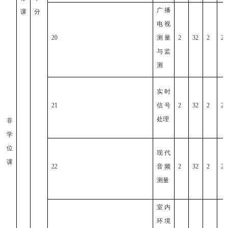
广播
课
分
电视
20
测量
2
32
2
2
与监
测
实时
21
信号
2
32
2
2
处理
非
学
位
现代
课
22
音频
2
32
2
2
测量
室内
环境