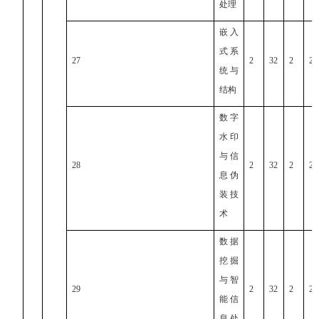
处理
嵌入
式系
27
2
32
2
2
统与
结构
数字
水印
与信
28
2
32
2
2
息伪
装技
术
数据
挖掘
与智
29
2
32
2
2
能信
息处