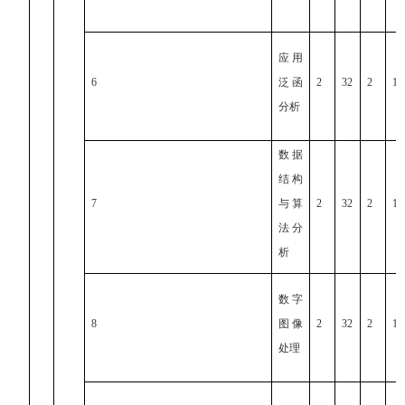
应用
6
泛函
2
32
2
1
分析
数据
结构
7
与算
2
32
2
1
法分
析
数字
8
图像
2
32
2
1
处理