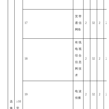
宽带
17
通信
2
32
2
2
网络
有线
电视
综合
18
2
32
2
2
信息
网技
术
电波
19
2
32
2
2
传播
选
≥10
修
学