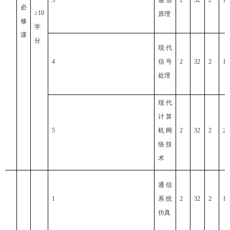
必
≥10
原理
修
学
课
分
现代
4
信号
2
32
2
1
处理
现代
计算
5
机网
2
32
2
2
络技
术
通信
1
系统
2
32
2
1
仿真