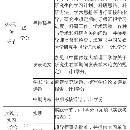
研究生的学习计划、科研思路、科
研方法、学术思想等进行直接的指
导。研究生须定期向导师汇报学习
导师指导
科研训
进度、科研工作、学术活动、各种
≥5
练
与学术和科研有关的问题，并接受
学分
导师监督和检查，填写《中国传媒
环节
大学研究生指导记录单》，计
1
学分
参见《中国传媒大学理工学部关于
发表论文
研究生在学期间发表学术论文的规
定》，计
1
学分。
学位论文
遴选研究课题、撰写学位论文选题
选题
报告，计
1
学分
中期考核
中期考核通过，计
1
学分
实践环节，计
1
学分（须填《实践考
实践与
实践
核表》）
实习
≥1
（含创
须导师事先批准，并提供实习单位