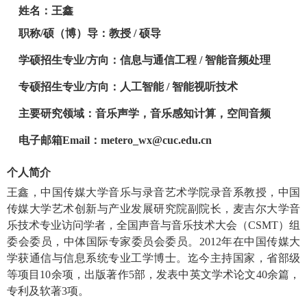
姓名：王鑫
职称
/
硕（博）导：教授
/
硕导
学硕招生专业
/
方向：
信息与通信工程 / 智能音频处理
专硕招生专业
/
方向：
人工智能 / 智能视听技术
主要研究领域
：音乐声学，音乐感知计算，空间音频
电子邮箱
Emai
l
：
m
etero_wx@cuc.edu.cn
个人简介
王鑫，中国传媒大学音乐与录音艺术学院录音系
教授
，中国
传媒大学艺术创新与产业发展研究院副院长，
麦吉尔大学音
乐技术专业访问学者，
全国声音与音乐技术大会（CSMT）组
委会委员，中体国际专家委员会委员
。
2
012
年在中国传媒大
学获通信与信息系统专业工学博
士
。迄今主持国家，省部级
等项目
10
余项，出版著作
5部，发表中英文学术论文40余篇，
专利及软著3项。