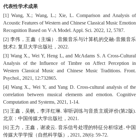
代表性学术成果
[
1
]
Wang, X
.; Wang, L.; Xie, L. Comparison and Analysis of
Acoustic Features of Western and Chinese Classical Music Emotion
Recognition Based on V
‐
A Model. Appl. Sci. 2022, 12, 5787.
[2]
李伟，
王鑫
（主编）
.
音频音乐与计算机的交融
-
音频音乐
技术
2.
复旦大学出版社，
2022.
[
3
]
Wang X
.
, Wei Y, Heng L, and McAdams S. A Cross-Cultural
Analysis of the Influence of Timbre on Affect Perception in
Western Classical Music and Chinese Music Traditions. Front.
Psychol., 2021, 12:732865.
[
4]
Wang X
.
, Wei Y, and Yang D. Cross
‐
cultural analysis of the
correlation between musical
elements and emotion. Cognitive
Computation and Systems, 2021, 1-14.
[
5]
王鑫
，吴帆，李洋红琳
.
审听训练与音质主观评价
(
第
2
版
).
北京：中国传媒大学出版社，
2021.
[
6]
王力，
王鑫
，谢凌云
.
音乐信号处理的特征分析综述
.
中国
传媒大学学报（自然科学版）
, 2021, 28(6): 59-72.