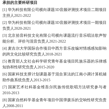
承担的主要科研项目
[
1
]
华为科技有限公司横向课题
3D
音频评测技术项目二期项目
主持人
2021-2022
[2]
华为科技有限公司横向课题
3D
音频评测技术项目一期项目
负责人
2020-2021
[
3
]
北京拾音科技文化有限公司横向课题
流行音乐唱法歌声智
能分析、评价与混音
负责人
2021-2022
[
4
]
麦吉尔大学国际合作项目
中西方音乐改编对情感感知影响
的跨文化比较研究
负责人
2018-2021
[
5]
教育部人文社会科学研究青年基金项目
民族乐器的乐律感
知协和性研究
负责人
2015-2020
[
6]
国家科技支撑计划课题
基于混合算法的江南小调计算机辅
助作曲系统
负责人
2013-2015
[
7]
国家艺术社科基金
维吾尔民族传统歌唱方法研究
参与者
2010-2013
[
8]
国家自然科学基金青年项目
中国弹拨乐的交响性研究
负责
人
2008-2011